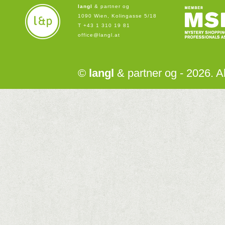
langl
& partner og
1090 Wien, Kolingasse 5/18
T +43 1 310 19 81
office@langl.at
©
langl
& partner og - 2026. A