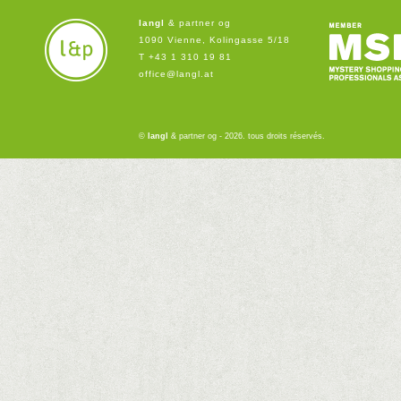
langl
& partner og
1090 Vienne, Kolingasse 5/18
T +43 1 310 19 81
office@langl.at
©
langl
& partner og - 2026. tous droits réservés.