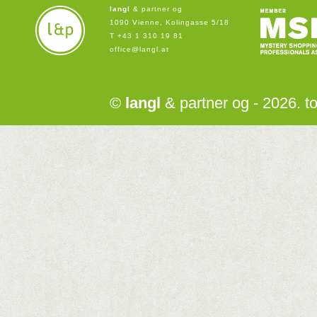
langl
& partner og
1090 Vienne, Kolingasse 5/18
T +43 1 310 19 81
office@langl.at
©
langl
& partner og - 2026. to