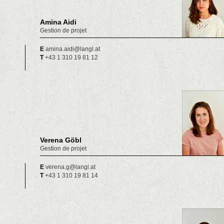
Amina Aidi
Gestion de projet
E
amina.aidi@langl.at
T
+43 1 310 19 81 12
Verena Göbl
Gestion de projet
E
verena.g@langl.at
T
+43 1 310 19 81 14