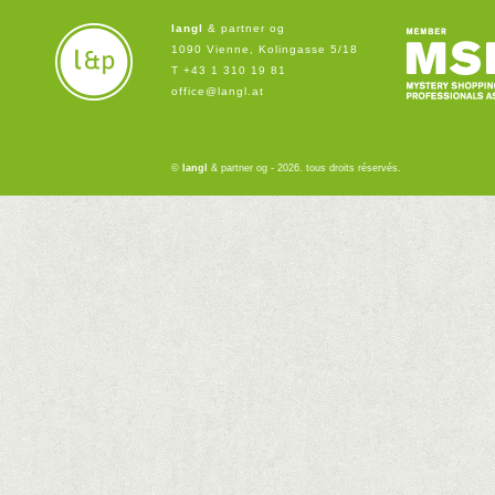
langl
& partner og
1090 Vienne, Kolingasse 5/18
T +43 1 310 19 81
office@langl.at
©
langl
& partner og - 2026. tous droits réservés.