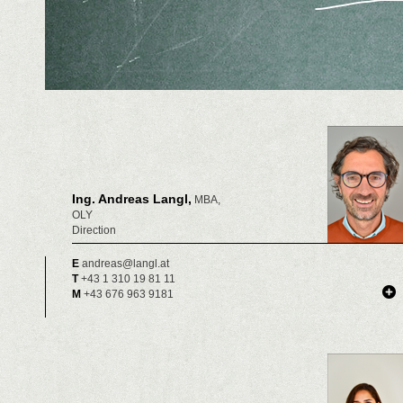
Ing. Andreas Langl,
MBA,
OLY
Direction
E
andreas@langl.at
T
+43 1 310 19 81 11
M
+43 676 963 9181